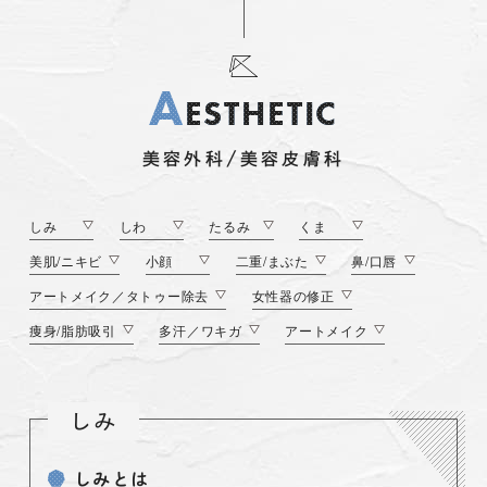
A
E
S
T
H
E
T
I
C
美容外科/美容皮膚科
しみ
しわ
たるみ
くま
美肌/ニキビ
小顔
二重/まぶた
鼻/口唇
アートメイク／タトゥー除去
女性器の修正
痩身/脂肪吸引
多汗／ワキガ
アートメイク
しみ
しみとは