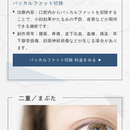
バッカルファット切除
治療内容：口腔内からバッカルファットを切除する
ことで、小顔効果やたるみの予防、改善などが期待
できる施術です。
副作用等：腫脹、疼痛、皮下出血、血種、感染、耳
下腺管損傷、顔面神経損傷などが生じる場合があり
ます。
バッカルファット切除 料金をみる
二重／まぶた